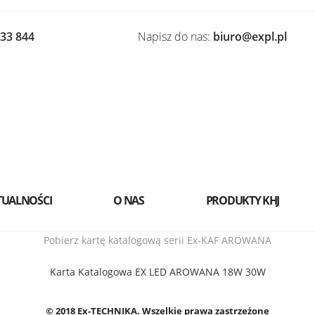
533 844
Napisz do nas:
biuro@expl.pl
TUALNOŚCI
O NAS
PRODUKTY KHJ
Pobierz kartę katalogową serii Ex-KAF AROWANA
Karta Katalogowa EX LED AROWANA 18W 30W
© 2018 Ex-TECHNIKA. Wszelkie prawa zastrzeżone