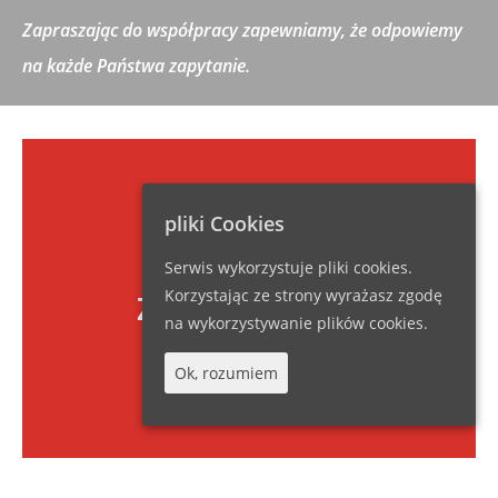
Zapraszając
do współpracy zapewniamy, że odpowiemy
na każde Państwa zapytanie.
pliki Cookies
Serwis wykorzystuje pliki cookies.
Korzystając ze strony wyrażasz zgodę
Zapraszamy do
na wykorzystywanie plików cookies.
współpracy
Ok, rozumiem