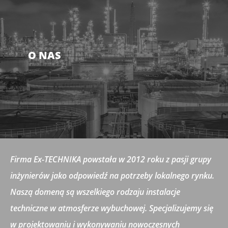
O NAS
Firma Ex-TECHNIKA powstała w 2012 roku z pasji grupy
inżynierów jako odpowiedź na potrzeby lokalnego rynku.
Naszą domeną są wszelkiego rodzaju instalacje
techniczne w atmosferze wybuchowej. Specjalizujemy się
w projektowaniu i wykonywaniu nowoczesnych